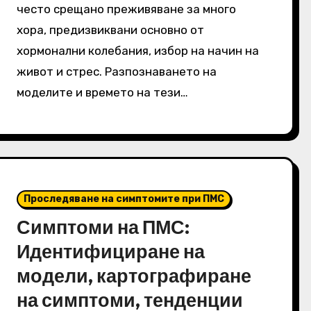
често срещано преживяване за много
хора, предизвиквани основно от
хормонални колебания, избор на начин на
живот и стрес. Разпознаването на
моделите и времето на тези…
Проследяване на симптомите при ПМС
Симптоми на ПМС:
Идентифициране на
модели, картографиране
на симптоми, тенденции