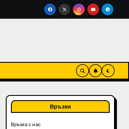
оционални промени, Водене на дневник, Размисли
Връзки
Връзка с нас