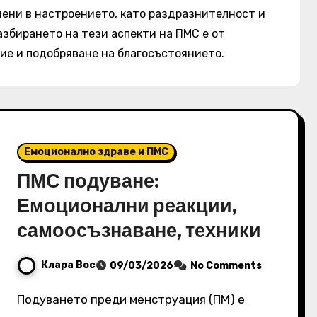
мени в настроението, като раздразнителност и
збирането на тези аспекти на ПМС е от
ие и подобряване на благосъстоянието.
Емоционално здраве и ПМС
ПМС подуване:
Емоционални реакции,
самоосъзнаване, техники
Клара Вос
09/03/2026
No Comments
Подуването преди менструация (ПМ) е