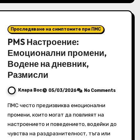
Проследяване на симптомите при ПМС
PMS Настроение:
Емоционални промени,
Водене на дневник,
Размисли
Клара Вос
05/03/2026
No Comments
ПМС често предизвиква емоционални
промени, които могат да повлияят на
настроението и поведението, водейки до
чувства на раздразнителност, тъга или