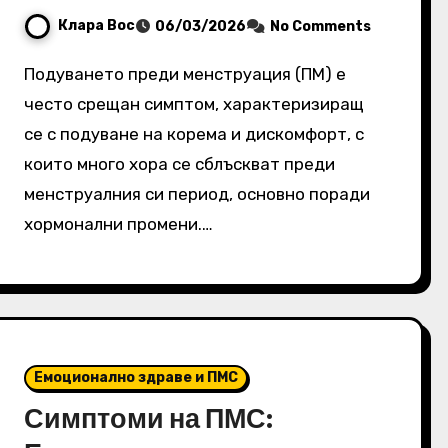
Клара Вос
06/03/2026
No Comments
Подуването преди менструация (ПМ) е
често срещан симптом, характеризиращ
се с подуване на корема и дискомфорт, с
които много хора се сблъскват преди
менструалния си период, основно поради
хормонални промени.…
Емоционално здраве и ПМС
Симптоми на ПМС: