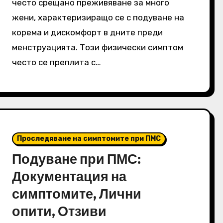
често срещано преживяване за много
жени, характеризиращо се с подуване на
корема и дискомфорт в дните преди
менструацията. Този физически симптом
често се преплита с…
Проследяване на симптомите при ПМС
Подуване при ПМС:
Документация на
симптомите, Лични
опити, Отзиви