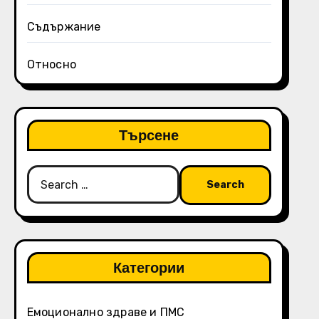
Съдържание
Относно
Търсене
Search
for:
Категории
Емоционално здраве и ПМС