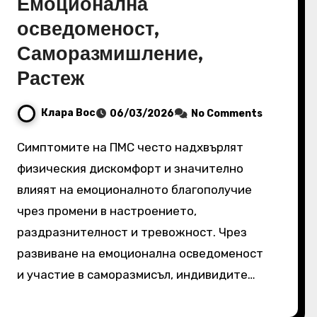
Емоционална
осведоменост,
Саморазмишление,
Растеж
Клара Вос
06/03/2026
No Comments
Симптомите на ПМС често надхвърлят
физическия дискомфорт и значително
влияят на емоционалното благополучие
чрез промени в настроението,
раздразнителност и тревожност. Чрез
развиване на емоционална осведоменост
и участие в саморазмисъл, индивидите…