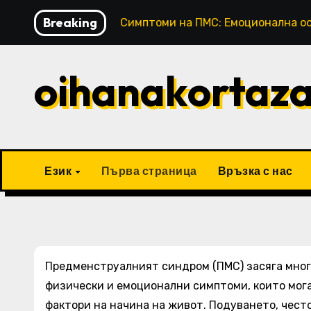
Skip
Breaking
тзиви
Симптоми на ПМС: Емоционална осведомено
to
content
oihanakortaz
Език
Първа страница
Връзка с нас
Предменструалният синдром (ПМС) засяга мног
физически и емоционални симптоми, които мога
фактори на начина на живот. Подуването, често