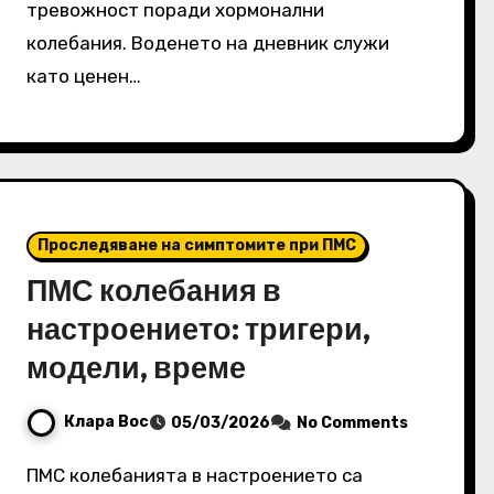
тревожност поради хормонални
колебания. Воденето на дневник служи
като ценен…
Проследяване на симптомите при ПМС
ПМС колебания в
настроението: тригери,
модели, време
Клара Вос
05/03/2026
No Comments
ПМС колебанията в настроението са