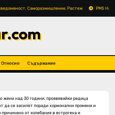
ст, Саморазмишление, Растеж
PMS Настроение: Ем
ar.com
Относно
Съдържание
о жени над 30 години, проявявайки редица
т да се засилят поради хормонални промени и
 причинено от колебания в естрогена и